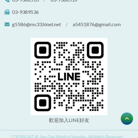
03-9389536
g5586@ms33.hinet.net
/
a5451876@gmail.com
歡迎加入LINE好友
COPYRIGHT © Jian Qun Medical Supplies. All Rights Reserved.